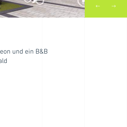
neon und ein B&B
bäude für Infineon und ein B&B
ald
im Thüringer Wald
T ANZEIGEN