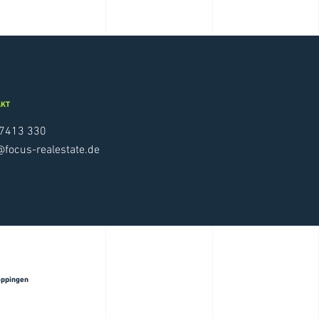
AKT
7413 330
@focus-realestate.de
öppingen