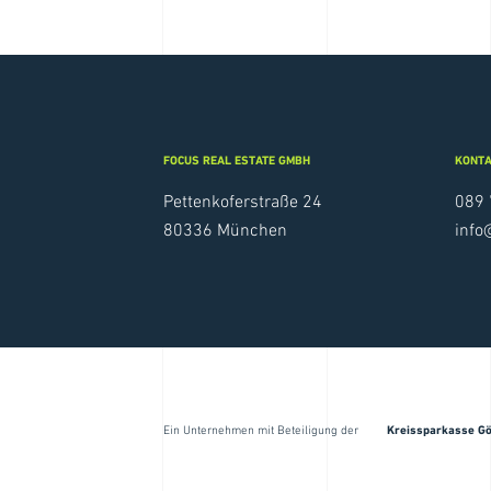
WOLFSBURG
FOCUS REAL ESTATE GMBH
KONT
Pettenkoferstraße 24
089 
80336 München
info
PROJEKTE
FOCUS REAL ESTATE
Ein Unternehmen mit Beteiligung der
Kreissparkasse G